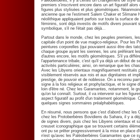
Paléoberbères, il y a certes un changement de style da
premiers s'inscrivent encore dans un art figuratif alo
figures plus stylisées et plus géométriques. Néanmoins
ancienne que ne l'estiment Salem Chaker et Slimane Ha
néolithique appliquaient parfois sur toute la surface 
féminins, sont déjà investis de motifs divers pouvant 
symbolique, s'il ne l'était pas déjà...
Partout dans le monde, chez les peuples premiers, les
capitale d'un point de vue magico-religieux. Pour les
peintures corporelles (qui pouvaient aussi être des tat
chaque groupe ayant les siennes, les uns préférant les
d'autres encore, les motifs géométriques. S'il ya diff
l'appartenance tribale, c'est qu'il ya déjà un début de 
activités particulières; ainsi, on remarque que les ch
Avec les Libyens orientaux magnifiquement restitués pa
visiblement réservés aux rois et aux dignitaires et imp
prestige, de pouvoir et de noblesse. On a reconnu par
signe à la fois religieux et prophylactique, et le signe 
loin d'être né. Chez les Garamantes, notamment, le g
qu'on lui connaît. Surtout, il va intervenir sur les figu
aspect figuratif au profit d'un traitement géométrique.
quelques signes sommaires préalphabétiques.
En résumé, nous pensons que c'est d'abord chez les C
chez les Protoberbères Bovidiens du Sahara, il y a déj
de signes divers, puis chez les Libyens orientaux et sa
creuset iconographique que se trouvent certains élémen
ont pu se prêter progressivement à la mise en place d
n'est qu'avec les Paléoberbères Garamantes que ce sy