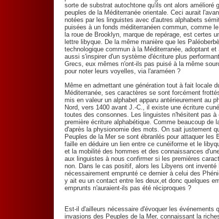
sorte de substrat autochtone qu'ils ont alors amélioré
peuples de la Méditerranée orientale. Ceci aurait l'av
notées par les linguistes avec d'autres alphabets sém
puisées à un fonds méditerranéen commun, comme le 
la roue de Brooklyn, marque de repérage, est certes u
lettre libyque. De la même manière que les Paléoberbèr
technologique commun à la Méditerranée, adoptant et ad
aussi s'inspirer d'un système d'écriture plus performant
Grecs, eux mêmes n'ont-ils pas puisé à la même sourc
pour noter leurs voyelles, via l'araméen ?
Même en admettant une génération tout à fait locale d
Méditerranée, ses caractères se sont forcément frottés
mis en valeur un alphabet apparu antérieurement au ph
Nord, vers 1400 avant J.-C., il existe une écriture cun
toutes des consonnes. Les linguistes n'hésitent pas à 
première écriture alphabétique. Comme beaucoup de la
d'après la physionomie des mots. On sait justement que
Peuples de la Mer se sont ébranlés pour attaquer les Bé
faille en déduire un lien entre ce cunéiforme et le liby
et la mobilité des hommes et des connaissances d'une ri
aux linguistes à nous confirmer si les premières caract
non. Dans le cas positif, alors les Libyens ont inventé 
nécessairement emprunté ce dernier à celui des Phénici
y ait eu un contact entre les deux,et donc quelques e
emprunts n'auraient-ils pas été réciproques ?
Est-il d'ailleurs nécessaire d'évoquer les événements 
invasions des Peuples de la Mer, connaissant la richess