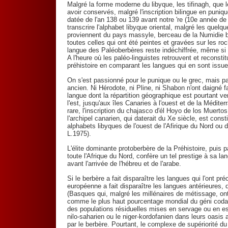
Malgré la forme moderne du libyque, les tifinagh, que 
avoir conservés, malgré l'inscription bilingue en puniq
datée de l'an 138 ou 139 avant notre 're (10e année de
transcrire l'alphabet libyque oriental, malgré les quelq
proviennent du pays massyle, berceau de la Numidie 
toutes celles qui ont été peintes et gravées sur les ro
langue des Paléoberbères reste indéchiffrée, même si o
A l'heure où les paléo-linguistes retrouvent et reconst
préhistoire en comparant les langues qui en sont issues
On s'est passionné pour le punique ou le grec, mais pas
ancien. Ni Hérodote, ni Pline, ni Shabon n'ont daigné 
langue dont la répartition géographique est pourtant ver
l'est, jusqu'aux îles Canaries à l'ouest et de la Médite
rare, l'inscription du chajasco d'él Hoyo de los Muertos
l'archipel canarien, qui daterait du Xe siècle, est cons
alphabets libyques de l'ouest de l'Afirique du Nord ou
L.1975).
L'élite dominante protoberbère de la Préhistoire, puis
toute l'Afrique du Nord, confère un tel prestige à sa l
avant l'arrivée de l'hébreu et de l'arabe.
Si le berbère a fait disparaître les langues qui l'ont 
européenne a fait disparaître les langues antérieures, 
(Basques qui, malgré les millénaires de métissage, ont
comme le plus haut pourcentage mondial du géni codant 
des populations résiduelles mises en servage ou en es
nilo-saharien ou le niger-kordofanien dans leurs oasis 
par le berbère. Pourtant, le complexe de supériorité du