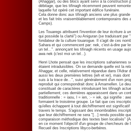
(Ahaggar), où des blocs ayant servi à la construction p
débitage, que les tifinagh récemment peuvent remonter
laquelle fut opéré cet important édifice funéraire.
Cela donne donc aux tifinagh anciens une plus grande a
et les fait très vraisemblablement contemporains des a
Camps).
Les Touaregs attribuent l'invention de leur écriture à u
qui possède la clarté") ou Aniguran (se traduisant par
fondateur de la culture touarogue. Il s'agit de ces nom
Sahara et qui commencent par: nek, c'est-à-dire par les l
un tel...". annonçant les tifinagh récents en usage aujo
awa nek (c'est moi un tel...).
Henri Lhote pensait que les inscriptions sahariennes se 
étaient intraduisibles. On se demande quelle est la rela
Ahaggar, et celle, relativement répandue dans l'Adrar de
aussi les deux premières lettres (ieh et ier), mais dont 
suis à la trace de...", suivi généralement d'un nom pr
reproduit qui correspondrait donc à Amamellen. Le deu
constituait de caractères introduisant les tifinagh actu
partiellement; ces dernières apparaissent dans un con
traditionnelle : = iaou, l = ien, :- = iek, qui signifie : a
formaient le troisième groupe. Le fait que ces inscripti
qu'elles échappent à tout déchiffrement est significatif
travers le temps. S'agissant des innombrables inscriptio
que leur déchiffrement ne sera "[...] rendu possible 
comparaison méthodique des textes bien localisés" (Ag
en ce moment l'objectif d'un groupe de chercheurs de l
Recueil des Inscriptions libyco-berbères.