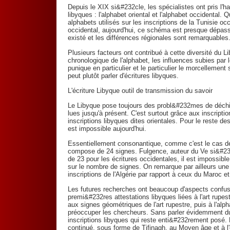
Depuis le XIX si&#232cle, les spécialistes ont pris l'h
libyques : l'alphabet oriental et l'alphabet occidental. Q
alphabets utilisés sur les inscriptions de la Tunisie oc
occidental, aujourd'hui, ce schéma est presque dépass
existé et les différences régionales sont remarquables
Plusieurs facteurs ont contribué à cette diversité du Li
chronologique de l'alphabet, les influences subies par
punique en particulier et le particulier le morcellemen
peut plutôt parler d'écritures libyques.
L'écriture Libyque outil de transmission du savoir
Le Libyque pose toujours des probl&#232mes de déchiff
lues jusqu'à présent. C'est surtout grâce aux inscription
inscriptions libyques dites orientales. Pour le reste des
est impossible aujourd'hui.
Essentiellement consonantique, comme c'est le cas de
compose de 24 signes. Fulgence, auteur du Ve si&#23
de 23 pour les écritures occidentales, il est impossi
sur le nombre de signes. On remarque par ailleurs une 
inscriptions de l'Algérie par rapport à ceux du Maroc et
Les futures recherches ont beaucoup d'aspects confus à
premi&#232res attestations libyques liées à l'art rupes
aux signes géométriques de l'art rupestre, puis à l'al
préoccuper les chercheurs. Sans parler évidemment 
inscriptions libyques qui reste enti&#232rement posé. L
continué, sous forme de Tifinagh, au Moyen âge et à l