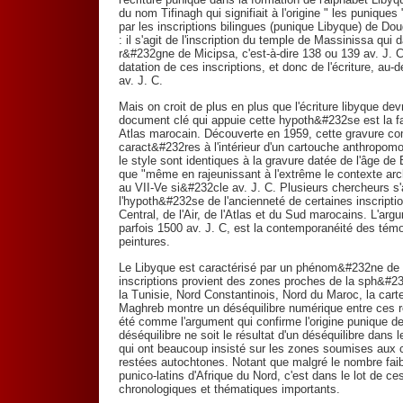
du nom Tifinagh qui signifiait à l'origine " les punique
par les inscriptions bilingues (punique Libyque) de Do
: il s'agit de l'inscription du temple de Massinissa qui
r&#232gne de Micipsa, c'est-à-dire 138 ou 139 av. J. C
datation de ces inscriptions, et donc de l'écriture, au-
av. J. C.
Mais on croit de plus en plus que l'écriture libyque de
document clé qui appuie cette hypoth&#232se est la f
Atlas marocain. Découverte en 1959, cette gravure com
caract&#232res à l'intérieur d'un cartouche anthropomorp
le style sont identiques à la gravure datée de l'âge
que "même en rajeunissant à l'extrême le contexte arch
au VII-Ve si&#232cle av. J. C. Plusieurs chercheurs s
l'hypoth&#232se de l'ancienneté de certaines inscripti
Central, de l'Air, de l'Atlas et du Sud marocains. L'arg
parfois 1500 av. J. C, est la contemporanéité des tém
peintures.
Le Libyque est caractérisé par un phénom&#232ne de r
inscriptions provient des zones proches de la sph&#232r
la Tunisie, Nord Constantinois, Nord du Maroc, la carte
Maghreb montre un déséquilibre numérique entre ces ré
été comme l'argument qui confirme l'origine punique de 
déséquilibre ne soit le résultat d'un déséquilibre dans
qui ont beaucoup insisté sur les zones soumises aux 
restées autochtones. Notant que malgré le nombre faib
punico-latins d'Afrique du Nord, c'est dans le lot de c
chronologiques et thématiques importants.