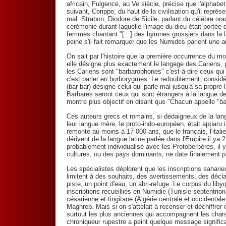
africain, Fulgence, au Ve siècle, précise que l'alphabe
suivant, Corippe, du haut de la civilisation qu'il repré
mal. Strabon, Diodore de Sicile, parlant du célébre or
cérémonie durant laquelle l'image du dieu était portée 
femmes chantant "[...] des hymnes grossiers dans la l
peine s'il fait remarquer que les Numides parlent une 
On sait par l'histoire que la première occurrence du mo
elle désigne plus exactement le langage des Cariens, 
les Cariens sont "barbarophones" c'est-à-dire ceux qui 
c'est parler en borborygmes. Le redoublement, consid
(bar-bar) désigne celui qui parle mal jusqu'à sa propre 
Barbares seront ceux qui sont étrangers à la langue de 
montre plus objectif en disant que "Chacun appelle "ba
Ces auteurs grecs et romains, si dédaigneux de la lan
leur langue mère, le proto-indo-européen, était apparu i
remonte au moins à 17 000 ans, que le français, l'itali
dérivent de la langue latine parlée dans l'Empire il ya 
probablement individualisé avec les Protoberbères, il 
cultures, ou des pays dominants, ne date finalement pa
Les spécialistes déplorent que les inscriptions saharie
limitent à des souhaits, des avertissements, des décl
piste, un point d'eau, un abri-refuge. Le corpus du lib
inscriptions recueillies en Numidie (Tunisie septentrion
césarienne et tingitane (Algérie centrale et occidentale
Maghreb. Mais si on s'attelait à recenser et déchiffrer
surtout les plus anciennes qui accompagnent les chars 
chroniqueur rupestre a peint quelque message signific