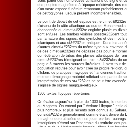
Sans parler des nombreuses utilisations du signe et d
des peuples maghrébins à l'époque médiévale, des rec
d'un vaste espace funéraire remontant probablement 
de pétroglyphes jusqu'à présent incompréhensibles.
Le point de départ de cet espace est le cimeti&#232re
d'oiseau de la côte atlantique au sud de Mohammedia su
abandonnée du cimeti&#232re englobe plusieurs dizain
sont enfuies. Les tombes visibles poss&#232dent tou
par la nature des signes, des symboles et des motifs
islamiques ni aux st&#232les antiques. Dans les année
d'autres cimeti&#232res du même type aux environs du
de ces cimeti&#232res ne dépasse pas pour le moment 
confédération de tribus des plaines atlantiques de Tam
cimeti&#232res témoignant de trois si&#232cles de cet
perçue à travers les sources littéraires. Il n'est tout
population réputée pour avoir créé sa propre religion, 
d'Islam, de pratiques magiques et " anciennes tradition
moindre témoignage matériel reflétant une partie de 
interprétation de ces st&#232les ne peut être avancée 
s'agisse de signes magique-religieux.
1300 textes libyques répertoriés
On évalue aujourd'hui à plus de 1300 textes, le nombre
au Maghreb. On entend par " écriture Libyque " celle d
plus nombreux et plus récents sont connus au Sahara. 
consid&#232re généralement comme étant dérivé du Lib
tifinagh encore utilisées de nos jours par les Touareg
inscriptions s'étend sur l'ensemble du territoire des 