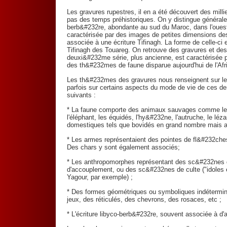
Les gravures rupestres, il en a été découvert des milli
pas des temps préhistoriques. On y distingue généralem
berb&#232re, abondante au sud du Maroc, dans l'ouest 
caractérisée par des images de petites dimensions dess
associée à une écriture Tifinagh. La forme de celle-ci e
Tifinagh des Touareg. On retrouve des gravures et des
deuxi&#232me série, plus ancienne, est caractérisée pa
des th&#232mes de faune disparue aujourd'hui de l'Afr
Les th&#232mes des gravures nous renseignent sur le
parfois sur certains aspects du mode de vie de ces de
suivants :
* La faune comporte des animaux sauvages comme les fél
l'éléphant, les équidés, l'hy&#232ne, l'autruche, le lé
domestiques tels que bovidés en grand nombre mais a
* Les armes représentaient des pointes de fl&#232ches
Des chars y sont également associés;
* Les anthropomorphes représentant des sc&#232nes d
d'accouplement, ou des sc&#232nes de culte ("idoles 
Yagour, par exemple) ;
* Des formes géométriques ou symboliques indétermin
jeux, des réticulés, des chevrons, des rosaces, etc ;
* L'écriture libyco-berb&#232re, souvent associée à d'a