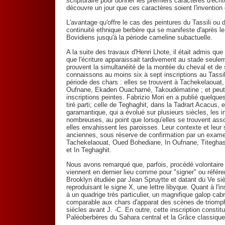
scripturaire pour donner les premiers caractères d'écr
découvre un jour que ces caractères soient l'invention
L'avantage qu'offre le cas des peintures du Tassili ou d
continuité ethnique berbère qui se manifeste d'après 
Bovidiens jusqu'à la période cameline subactuelle.
A la suite des travaux d'Henri Lhote, il était admis que
que l'écriture apparaissait tardivement au stade seule
prouvent la simultanéité de la montée du cheval et de s
connaissons au moins six à sept inscriptions au Tassil
période des chars : elles se trouvent à Tachekelaouat,
Oufnane, Ekaden Ouacharné, Takoudématine ; et peut-ê
inscriptions peintes. Fabrizio Mori en a publié quelque
tiré parti; celle de Teghaghit, dans la Tadrart Acacus, 
garamantique, qui a évolué sur plusieurs siècles, les i
nombreuses, au point que lorsqu'elles se trouvent as
elles envahissent les paroisses. Leur contexte et leur s
anciennes, sous réserve de confirmation par un examen
Tachekelaouat, Oued Bohediane, In Oufnane, Titeghas 
et In Teghaghit.
Nous avons remarqué que, parfois, procédé volontaire d
viennent en dernier lieu comme pour "signer" ou référen
Brooklyn étudiée par Jean Spruytte et datant du Ve siè
reproduisant le signe X, une lettre libyque. Quant à l'
à un quadrige très particulier, un magnifique galop cab
comparable aux chars d'apparat des scènes de triomphe
siècles avant J. -C. En outre, cette inscription consti
Paléoberbères du Sahara central et la Grâce classique