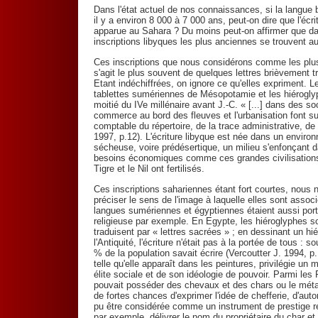
Dans l'état actuel de nos connaissances, si la langue 
il y a environ 8 000 à 7 000 ans, peut-on dire que l'écri
apparue au Sahara ? Du moins peut-on affirmer que dan
inscriptions libyques les plus anciennes se trouvent a
Ces inscriptions que nous considérons comme les plu
s'agit le plus souvent de quelques lettres brièvement 
Etant indéchiffrées, on ignore ce qu'elles expriment. 
tablettes sumériennes de Mésopotamie et les hiérogl
moitié du IVe millénaire avant J.-C. « [...] dans des s
commerce au bord des fleuves et l'urbanisation font sur
comptable du répertoire, de la trace administrative, de 
1997, p.12). L'écriture libyque est née dans un environ
sécheuse, voire prédésertique, un milieu s'enfonçant da
besoins économiques comme ces grandes civilisations
Tigre et le Nil ont fertilisés.
Ces inscriptions sahariennes étant fort courtes, nous
préciser le sens de l'image à laquelle elles sont assoc
langues sumériennes et égyptiennes étaient aussi po
religieuse par exemple. En Egypte, les hiéroglyphes son
traduisent par « lettres sacrées » ; en dessinant un hi
l'Antiquité, l'écriture n'était pas à la portée de tous :
% de la population savait écrire (Vercoutter J. 1994, p
telle qu'elle apparaît dans les peintures, privilégie un 
élite sociale et de son idéologie de pouvoir. Parmi le
pouvait posséder des chevaux et des chars ou le méta
de fortes chances d'exprimer l'idée de chefferie, d'autor
pu être considérée comme un instrument de prestige rés
par exemple, délivrer le nom du propriétaire du char et 