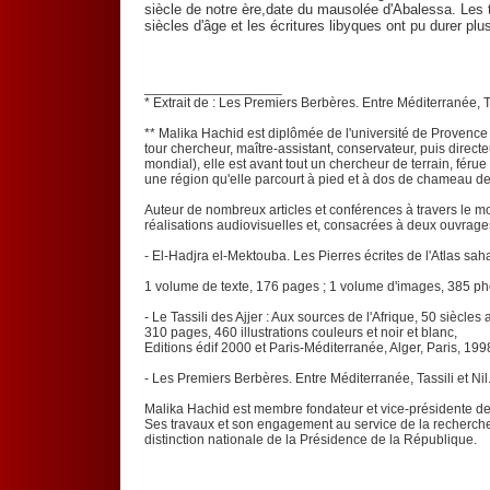
siècle de notre ère,date du mausolée d'Abalessa. Les 
siècles d'âge et les écritures libyques ont pu durer pl
__________________
* Extrait de : Les Premiers Berbères. Entre Méditerranée, T
** Malika Hachid est diplômée de l'université de Provence 
tour chercheur, maître-assistant, conservateur, puis directe
mondial), elle est avant tout un chercheur de terrain, férue
une région qu'elle parcourt à pied et à dos de chameau de
Auteur de nombreux articles et conférences à travers le 
réalisations audiovisuelles et, consacrées à deux ouvrages
- El-Hadjra el-Mektouba. Les Pierres écrites de l'Atlas sah
1 volume de texte, 176 pages ; 1 volume d'images, 385 pho
- Le Tassili des Ajjer : Aux sources de l'Afrique, 50 siècles
310 pages, 460 illustrations couleurs et noir et blanc,
Editions édif 2000 et Paris-Méditerranée, Alger, Paris, 199
- Les Premiers Berbères. Entre Méditerranée, Tassili et Ni
Malika Hachid est membre fondateur et vice-présidente de 
Ses travaux et son engagement au service de la recherche 
distinction nationale de la Présidence de la République.
_____________________________________________