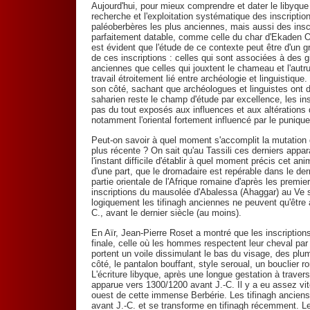
Aujourd'hui, pour mieux comprendre et dater le libyque 
recherche et l'exploitation systématique des inscripti
paléoberbères les plus anciennes, mais aussi des insc
parfaitement datable, comme celle du char d'Ekaden Oua
est évident que l'étude de ce contexte peut être d'un g
de ces inscriptions : celles qui sont associées à des
anciennes que celles qui jouxtent le chameau et l'autruc
travail étroitement lié entre archéologie et linguistiqu
son côté, sachant que archéologues et linguistes on
saharien reste le champ d'étude par excellence, les ins
pas du tout exposés aux influences et aux altérations
notamment l'oriental fortement influencé par le punique
Peut-on savoir à quel moment s'accomplit la mutation 
plus récente ? On sait qu'au Tassili ces derniers appar
l'instant difficile d'établir à quel moment précis cet a
d'une part, que le dromadaire est repérable dans le dern
partie orientale de l'Afrique romaine d'après les premier
inscriptions du mausolée d'Abalessa (Ahaggar) au Ve si
logiquement les tifinagh anciennes ne peuvent qu'être 
C., avant le dernier siècle (au moins).
En Aïr, Jean-Pierre Roset a montré que les inscription
finale, celle où les hommes respectent leur cheval par
portent un voile dissimulant le bas du visage, des plu
côté, le pantalon bouffant, style seroual, un bouclier 
L'écriture libyque, après une longue gestation à traver
apparue vers 1300/1200 avant J.-C. Il y a eu assez vit
ouest de cette immense Berbérie. Les tifinagh anciens
avant J.-C. et se transforme en tifinagh récemment. L