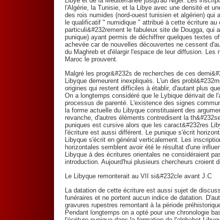
Libye et de la Méditerranée jusqu'au Niger. Les inscrip
l'Algérie, la Tunisie, et la Libye avec une densité et u
des rois numides (nord-ouest tunisien et algérien) qui a
le qualificatif " numidique " attribué à cette écriture au
particuli&#232rement le fabuleux site de Dougga, qui a
punique) ayant permis de déchiffrer quelques textes offic
achevée car de nouvelles découvertes ne cessent d'aug
du Maghreb et d'élargir l'espace de leur diffusion. L
Maroc le prouvent.
Malgré les progr&#232s de recherches de ces derni&#2
Libyque demeurent inexpliqués. L'un des probl&#232me
origines qui restent difficiles à établir, d'autant plus 
On a longtemps considéré que le Lybique dérivait de l'
processus de parenté. L'existence des signes communs
la forme actuelle du Libyque constituaient des argume
revanche, d'autres éléments contredisent la th&#232se
puniques est cursive alors que les caract&#232res Li
l'écriture est aussi différent. Le punique s'écrit horizo
Libyque s'écrit en général verticalement. Les inscriptio
horizontales semblent avoir été le résultat d'une influ
Libyque à des écritures orientales ne considéraient pas
introduction. Aujourd'hui plusieurs chercheurs croient d
Le Libyque remonterait au VII si&#232cle avant J.C
La datation de cette écriture est aussi sujet de discus
funéraires et ne portent aucun indice de datation. D'a
gravures rupestres remontant à la période préhistoriqu
Pendant longtemps on a opté pour une chronologie basse
l'écriture punique dans la formation de l'alphabet Liby