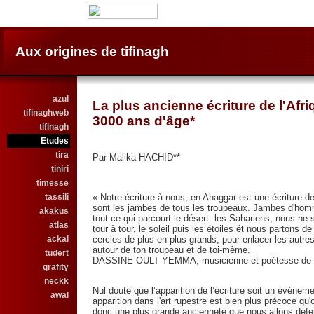
Aux origines de tifinagh
azul
La plus ancienne écriture de l'Afri
tifinaghweb
3000 ans d'âge*
tifinagh
Etudes
tira
Par Malika HACHID**
tiniri
timesse
tassili
« Notre écriture à nous, en Ahaggar est une écriture d
sont les jambes de tous les troupeaux. Jambes d'hom
akakus
tout ce qui parcourt le désert. les Sahariens, nous ne 
atlas
tour à tour, le soleil puis les étoiles ét nous partons 
ackal
cercles de plus en plus grands, pour enlacer les autr
autour de ton troupeau et de toi-même.
tudert
DASSINE OULT YEMMA, musicienne et poétesse de l
grafity
neckk
Nul doute que l’apparition de l’écriture soit un événem
awal
apparition dans l'art rupestre est bien plus précoce qu'on
donc une plus grande ancienneté que nous allons défen