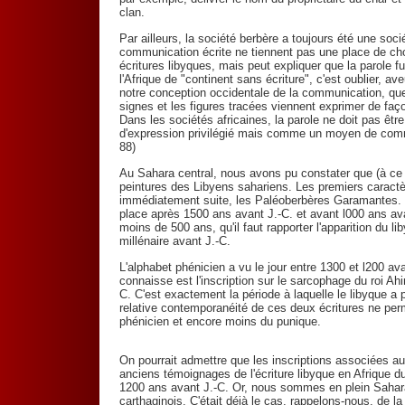
clan.
Par ailleurs, la société berbère a toujours été une soci
communication écrite ne tiennent pas une place de choi
écritures libyques, mais peut expliquer que la parole fut
l'Afrique de "continent sans écriture", c'est oublier, ave
notre conception occidentale de la communication, que
signes et les figures tracées viennent exprimer de faço
Dans les sociétés africaines, la parole ne doit pas ê
d'expression privilégié mais comme un moyen de commu
88)
Au Sahara central, nous avons pu constater que (à ce 
peintures des Libyens sahariens. Les premiers caractè
immédiatement suite, les Paléoberbères Garamantes. 
place après 1500 ans avant J.-C. et avant l000 ans av
moins de 500 ans, qu'il faut rapporter l'apparition du l
millénaire avant J.-C.
L'alphabet phénicien a vu le jour entre 1300 et l200 av
connaisse est l'inscription sur le sarcophage du roi Ah
C. C'est exactement la période à laquelle le libyque a
relative contemporanéité de ces deux écritures ne perm
phénicien et encore moins du punique.
On pourrait admettre que les inscriptions associées au
anciens témoignages de l'écriture libyque en Afrique du
1200 ans avant J.-C. Or, nous sommes en plein Sahara 
carthaginois. C'était déjà le cas, rappelons-nous, de 