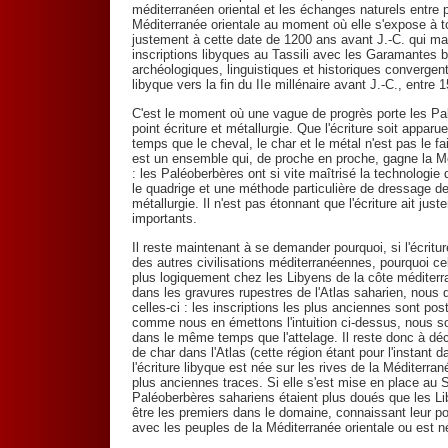
méditerranéen oriental et les échanges naturels entre 
Méditerranée orientale au moment où elle s'expose à 
justement à cette date de 1200 ans avant J.-C. qui m
inscriptions libyques au Tassili avec les Garamantes b
archéologiques, linguistiques et historiques convergen
libyque vers la fin du IIe millénaire avant J.-C., entre
C'est le moment où une vague de progrès porte les Pal
point écriture et métallurgie. Que l'écriture soit appa
temps que le cheval, le char et le métal n'est pas le
est un ensemble qui, de proche en proche, gagne la Mé
: les Paléoberbères ont si vite maîtrisé la technologie d
le quadrige et une méthode particulière de dressage d
métallurgie. Il n'est pas étonnant que l'écriture ait 
importants.
Il reste maintenant à se demander pourquoi, si l'écritu
des autres civilisations méditerranéennes, pourquoi cel
plus logiquement chez les Libyens de la côte méditerr
dans les gravures rupestres de l'Atlas saharien, nous
celles-ci : les inscriptions les plus anciennes sont po
comme nous en émettons l'intuition ci-dessus, nous s
dans le même temps que l'attelage. Il reste donc à déco
de char dans l'Atlas (cette région étant pour l'instant da
l'écriture libyque est née sur les rives de la Méditerra
plus anciennes traces. Si elle s'est mise en place au Sa
Paléoberbères sahariens étaient plus doués que les Li
être les premiers dans le domaine, connaissant leur p
avec les peuples de la Méditerranée orientale ou est née