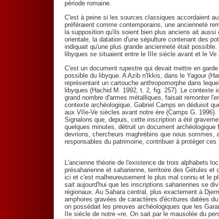
période romaine.
C'est à peine si les sources classiques accordaient au
préféraient comme contemporains, une ancienneté remon
la supposition qu'ils soient bien plus anciens ait aussi
orientale, la datation d'une sépulture contenant des pot
indiquait qu'une plus grande ancienneté était possible.
libyques se situaient entre le IIIe siècle avant et le Ve
C'est un document rupestre qui devait mettre en garde 
possible du libyque. A Azib n'Ikkis, dans le Yagour (H
représentant un cartouche anthropomorphe dans lequel s
libyques (Hachid M. 1992, t. 2, fig. 257). Le contexte
grand nombre d'armes métalliques, faisait remonter l'
contexte archéologique, Gabriel Camps en déduisit que 
aux VIIe-Ve siècles avant notre ère (Camps G. 1996).
Signalons que, depuis, cette inscription a été gravemen
quelques minutes, détruit un document archéologique f
devrions, chercheurs maghrébins que nous sommes, ave
responsables du patrimoine, contribuer à protéger ces
L'ancienne théorie de l'existence de trois alphabets loc
présaharienne et saharienne, territoire des Gétules et
ici et c'est malheureusement le plus mal connu et le p
sait aujourd'hui que les inscriptions sahariennes se div
régionaux. Au Sahara central, plus exactement à Djerm
amphores gravées de caractères d'écritures datées du S
on possédait les preuves archéologiques que les Gara
IIe siècle de notre «re. On sait par le mausolée du pe