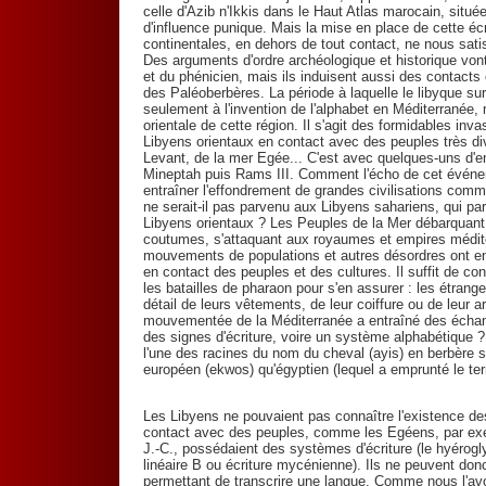
celle d'Azib n'Ikkis dans le Haut Atlas marocain, situ
d'influence punique. Mais la mise en place de cette éc
continentales, en dehors de tout contact, ne nous satis
Des arguments d'ordre archéologique et historique von
et du phénicien, mais ils induisent aussi des contacts 
des Paléoberbères. La période à laquelle le libyque sur
seulement à l'invention de l'alphabet en Méditerranée,
orientale de cette région. Il s'agit des formidables in
Libyens orientaux en contact avec des peuples très d
Levant, de la mer Egée... C'est avec quelques-uns d'en
Mineptah puis Rams III. Comment l'écho de cet événem
entraîner l'effondrement de grandes civilisations comm
ne serait-il pas parvenu aux Libyens sahariens, qui par 
Libyens orientaux ? Les Peuples de la Mer débarquan
coutumes, s'attaquant aux royaumes et empires médite
mouvements de populations et autres désordres ont en
en contact des peuples et des cultures. Il suffit de co
les batailles de pharaon pour s'en assurer : les étran
détail de leurs vêtements, de leur coiffure ou de leur 
mouvementée de la Méditerranée a entraîné des échang
des signes d'écriture, voire un système alphabétique ?
l'une des racines du nom du cheval (ayis) en berbère se
européen (ekwos) qu'égyptien (lequel a emprunté le ter
Les Libyens ne pouvaient pas connaître l'existence des 
contact avec des peuples, comme les Egéens, par exempl
J.-C., possédaient des systèmes d'écriture (le hyérogly
linéaire B ou écriture mycénienne). Ils ne peuvent donc
permettant de transcrire une langue. Comme nous l'avo