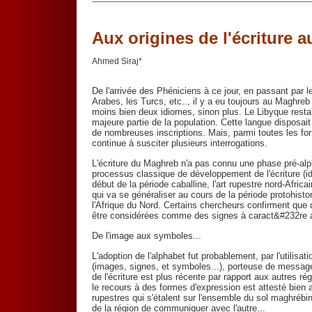
Aux origines de l'écriture 
Ahmed Siraj*
De l'arrivée des Phéniciens à ce jour, en passant par 
Arabes, les Turcs, etc.., il y a eu toujours au Maghre
moins bien deux idiomes, sinon plus. Le Libyque restait
majeure partie de la population. Cette langue disposait
de nombreuses inscriptions. Mais, parmi toutes les for
continue à susciter plusieurs interrogations.
L'écriture du Maghreb n'a pas connu une phase pré-al
processus classique de développement de l'écriture (i
début de la période caballine, l'art rupestre nord-Afri
qui va se généraliser au cours de la période protohisto
l'Afrique du Nord. Certains chercheurs confirment que 
être considérées comme des signes à caract&#232re a
De l'image aux symboles...
L'adoption de l'alphabet fut probablement, par l'utilis
(images, signes, et symboles...), porteuse de message
de l'écriture est plus récente par rapport aux autres ré
le recours à des formes d'expression est attesté bien 
rupestres qui s'étalent sur l'ensemble du sol maghrébin
de la région de communiquer avec l'autre...