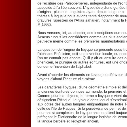
de l'écriture des Paléoberbères, indépendante de l'écr
associée à l'a liée souvent. L'hypothèse d'une genèse l
d'original, plusieurs linguistes ayant depuis longtemp
thérése à laquelle nous avions tenté d'apporter de no
gravures rupestres de l'Atlas saharien, notamment la P
M.1992).
Nous versons, ici, au dossier, des inscriptions que nou
Acacus : nous les considérons comme les plus ancienn
peut-être même comme les premières manifestations de
La question de l'origine du libyque se présente sous tr
l'alphabet Phénicien, soit une invention locale, ou enc
l'on ne connaît pas encore. Qu'il y ait eu ensuite des 
phénicien, le punique ou autres écritures, est une cho
concerne l'invention de l'alphabet.
Avant d'aborder les éléments en faveur, ou défaveur, de
voyons d'abord l'écriture elle-même.
Les caractères libyques, d'une géométrie simple et dél
anciennes écritures connues au monde, la première et l
Comme pour les Libyens, le terme « libyque » vient du
désignaient l'Afrique. Le lybique dans lequel s'exprimai
aux côtés des autres langues énigmatiques de notre Te
celle de l'île de Pâques. Si la persévérance permet de
pourtant si complexes, le libyque ancien attend toujou
préfaçant le Dictionnaire de la langue berbère de Ventu
la langue berbère et l'égyptien ancien.