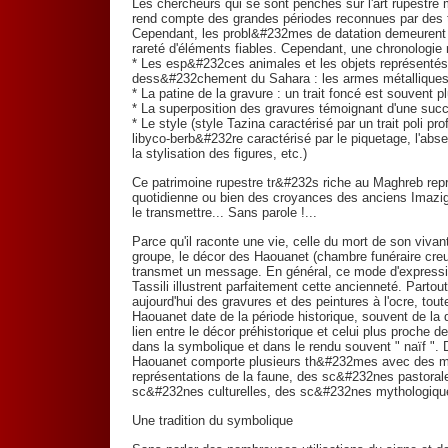
Les chercheurs qui se sont penchés sur l'art rupestre 
rend compte des grandes périodes reconnues par des 
Cependant, les probl&#232mes de datation demeurent 
rareté d'éléments fiables. Cependant, une chronologie r
* Les esp&#232ces animales et les objets représentés 
dess&#232chement du Sahara : les armes métalliques 
* La patine de la gravure : un trait foncé est souvent plu
* La superposition des gravures témoignant d'une suc
* Le style (style Tazina caractérisé par un trait poli pr
libyco-berb&#232re caractérisé par le piquetage, l'ab
la stylisation des figures, etc.)
Ce patrimoine rupestre tr&#232s riche au Maghreb rep
quotidienne ou bien des croyances des anciens Imazi
le transmettre... Sans parole !...
Parce qu'il raconte une vie, celle du mort de son vivan
groupe, le décor des Haouanet (chambre funéraire creu
transmet un message. En général, ce mode d'expressi
Tassili illustrent parfaitement cette ancienneté. Parto
aujourd'hui des gravures et des peintures à l'ocre, tou
Haouanet date de la période historique, souvent de la
lien entre le décor préhistorique et celui plus proche
dans la symbolique et dans le rendu souvent " naïf ". D'
Haouanet comporte plusieurs th&#232mes avec des mo
représentations de la faune, des sc&#232nes pastorale
sc&#232nes culturelles, des sc&#232nes mythologique
Une tradition du symbolique