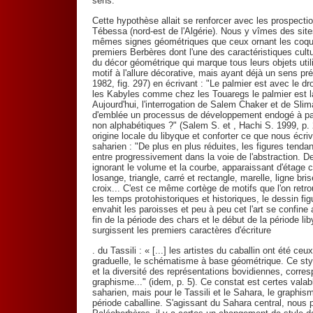
sens.
Cette hypothèse allait se renforcer avec les prospect
Tébessa (nord-est de l'Algérie). Nous y vîmes des site
mêmes signes géométriques que ceux ornant les coquil
premiers Berbères dont l'une des caractéristiques culture
du décor géométrique qui marque tous leurs objets utili
motif à l'allure décorative, mais ayant déjà un sens pré
1982, fig. 297) en écrivant : "Le palmier est avec le d
les Kabyles comme chez les Touaregs le palmier est 
Aujourd'hui, l'interrogation de Salem Chaker et de Sli
d'emblée un processus de développement endogé à parti
non alphabétiques ?" (Salem S. et , Hachi S. 1999, p. 2)
origine locale du libyque et conforter ce que nous écri
saharien : "De plus en plus réduites, les figures tenda
entre progressivement dans la voie de l'abstraction. De
ignorant le volume et la courbe, apparaissant d'étage ca
losange, triangle, carré et rectangle, marelle, ligne b
croix... C'est ce même cortège de motifs que l'on retro
les temps protohistoriques et historiques, le dessin fig
envahit les paroisses et peu à peu cet l'art se confine 
fin de la période des chars et le début de la période l
surgissent les premiers caractères d'écriture
. du Tassili : « [...] les artistes du caballin ont été c
graduelle, le schématisme à base géométrique. Ce sty
et la diversité des représentations bovidiennes, corr
graphisme..." (idem, p. 5). Ce constat est certes valab
saharien, mais pour le Tassili et le Sahara, le graphi
période caballine. S'agissant du Sahara central, nou