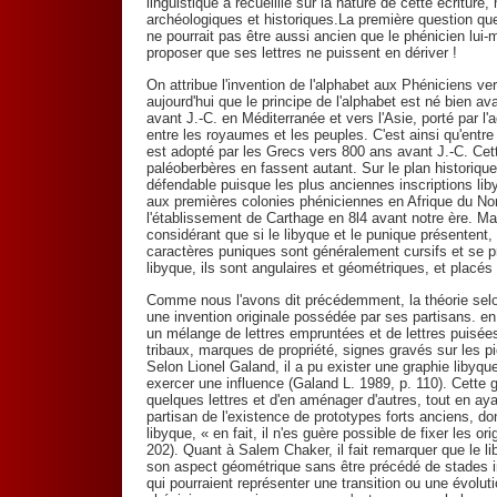
linguistique a recueillie sur la nature de cette écritur
archéologiques et historiques.La première question qu
ne pourrait pas être aussi ancien que le phénicien lui
proposer que ses lettres ne puissent en dériver !
On attribue l'invention de l'alphabet aux Phéniciens ve
aujourd'hui que le principe de l'alphabet est né bien a
avant J.-C. en Méditerranée et vers l'Asie, porté par l
entre les royaumes et les peuples. C'est ainsi qu'entre 
est adopté par les Grecs vers 800 ans avant J.-C. Ce
paléoberbères en fassent autant. Sur le plan historiqu
défendable puisque les plus anciennes inscriptions l
aux premières colonies phéniciennes en Afrique du No
l'établissement de Carthage en 8l4 avant notre ère. Ma
considérant que si le libyque et le punique présentent
caractères puniques sont généralement cursifs et se p
libyque, ils sont angulaires et géométriques, et placés
Comme nous l'avons dit précédemment, la théorie selon l
une invention originale possédée par ses partisans. en 
un mélange de lettres empruntées et de lettres puisées 
tribaux, marques de propriété, signes gravés sur les pie
Selon Lionel Galand, il a pu exister une graphie libyqu
exercer une influence (Galand L. 1989, p. 110). Cette 
quelques lettres et d'en aménager d'autres, tout en ay
partisan de l'existence de prototypes forts anciens, do
libyque, « en fait, il n'es guère possible de fixer les o
202). Quant à Salem Chaker, il fait remarquer que le li
son aspect géométrique sans être précédé de stades 
qui pourraient représenter une transition ou une évolut