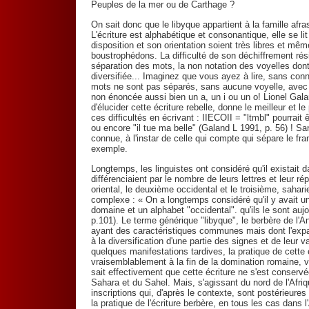
Peuples de la mer ou de Carthage ?
On sait donc que le libyque appartient à la famille afr
L'écriture est alphabétique et consonantique, elle se l
disposition et son orientation soient très libres et mêm
boustrophédons. La difficulté de son déchiffrement rés
séparation des mots, la non notation des voyelles dont 
diversifiée... Imaginez que vous ayez à lire, sans conn
mots ne sont pas séparés, sans aucune voyelle, avec la
non énoncée aussi bien un a, un i ou un o! Lionel Gal
d'élucider cette écriture rebelle, donne le meilleur et 
ces difficultés en écrivant : IIECOII = "ltmbl" pourrait ê
ou encore "il tue ma belle" (Galand L 1991, p. 56) ! San
connue, à l'instar de celle qui compte qui sépare le f
exemple.
Longtemps, les linguistes ont considéré qu'il existait d
différenciaient par le nombre de leurs lettres et leur ré
oriental, le deuxième occidental et le troisième, sahari
complexe : « On a longtemps considéré qu'il y avait un 
domaine et un alphabet "occidental". qu'ils le sont auj
p.101). Le terme générique "libyque", le berbère de l'An
ayant des caractéristiques communes mais dont l'expa
à la diversification d'une partie des signes et de leur
quelques manifestations tardives, la pratique de cette é
vraisemblablement à la fin de la domination romaine, v
sait effectivement que cette écriture ne s'est conser
Sahara et du Sahel. Mais, s'agissant du nord de l'Afriq
inscriptions qui, d'après le contexte, sont postérieur
la pratique de l'écriture berbère, en tous les cas dans 