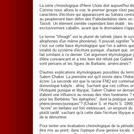
La série chronologique d'Henri Lhote doit aujourd'hui êt
Comme nous allons le voir, le premier groupe n'est pas
caractères d'écriture qui apparaissent au Sahara centr
au peuplement bien défini des Paléoberbères dans un co
Tassili. Un élément semble cependant bien établi : les
exclusivement caballin, avant que le dromadaire n'app
Le terme "tifinagh" est le pluriel de tafinek (dans le 
allophones d'un même phonème). Il pouvait signifier "l
c'est sur cette base étymologique que l'on a admis que l
totalité du système d'écriture punique, d'autant que, on
fait similaire à ce dernier. Cet argument étymologique p
d'être convaincant et a très bien été réfuté par Gabriel
sont persans et les figues de Barbarie, américaines"!
D'autres explications étymologiques possibles du ter
Salem Chaker. La première est qu'il existe dans l'Adrar
écrire. La seconde est que la racine FNQ est contenue
domestique kabyle : afniq. Sachant que ces coffres ont
l'Antiquité punique et libyque, Salem Chaker se demande
d'abord une influence au niveau des rites funéraires ? et
pour les Berbères "les épitaphes", dont la pratique aura
phéniciennes/puniques"? (Chaker S. et Hachi S. 1999, p.
"écrire" en berbère est fort intéressant, un emprunt d
plutôt tardif, sachant qu'à cette date l'écriture libyq
de le démontrer.
Pour tenter une évaluation chronologique de la période 
être mis au point, dans l'optique d'une genèse locale,